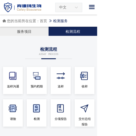
끀
中文
ꀅ
您的当前所在位置：
首页
检测服务
낀
ꅀ
服务项目
检测流程
检测流程
ASSAY PROCESS
送样沟通
预约档期
送样
收样
请验
检测
分项报告
交付总结
报告